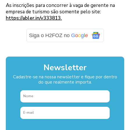
As inscrições para concorrer à vaga de gerente na
empresa de turismo são somente pelo site:
https://abler.in/v333813.
Siga o H2FOZ no
G
o
o
g
l
e
Newsletter
Cadastre-se na nossa newsletter e fique por dentro
do que realmente importa.