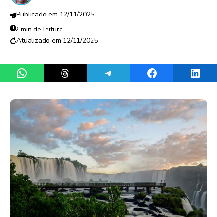
12/11/2025
2 min de leitura
12/11/2025
Share on WhatsApp
Share on Threads
Share on Telegram
Share on Facebook
Share 