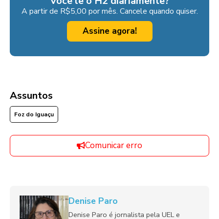
Você lê o H2 diariamente?
A partir de R$5,00 por mês. Cancele quando quiser.
Assine agora!
Assuntos
Foz do Iguaçu
Comunicar erro
Denise Paro
Denise Paro é jornalista pela UEL e