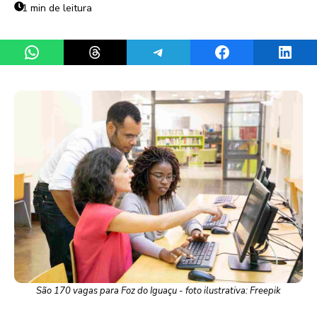
1 min de leitura
Share on WhatsApp
Share on Threads
Share on Telegram
Share on Facebook
Share 
São 170 vagas para Foz do Iguaçu - foto ilustrativa: Freepik