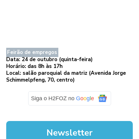
Feirão de empregos
Data: 24 de outubro (quinta-feira)
Horário: das 8h às 17h
Local: salão paroquial da matriz (Avenida Jorge
Schimmelpfeng, 70, centro)
Siga o H2FOZ no
G
o
o
g
l
e
Newsletter