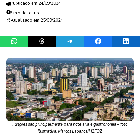
24/09/2024
2 min de leitura
25/09/2024
Share on WhatsApp
Share on Threads
Share on Telegram
Share on Facebook
Share 
Funções são principalmente para hotelaria e gastronomia – foto
ilustrativa: Marcos Labanca/H2FOZ