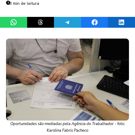
3 min de leitura
Share on WhatsApp
Share on Threads
Share on Telegram
Share on Facebook
Share 
Oportunidades são mediadas pela Agência do Trabalhador - foto:
Karolina Fabris Pacheco