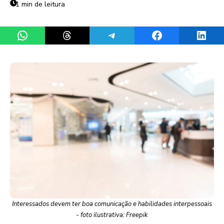
1 min de leitura
Share on WhatsApp
Share on Threads
Share on Telegram
Share on Facebook
Share 
Interessados devem ter boa comunicação e habilidades interpessoais
- foto ilustrativa: Freepik