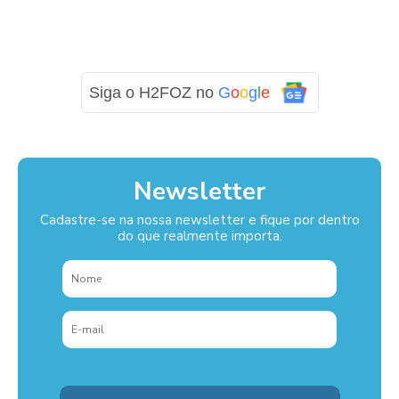
Siga o H2FOZ no
G
o
o
g
l
e
Newsletter
Cadastre-se na nossa newsletter e fique por dentro
do que realmente importa.