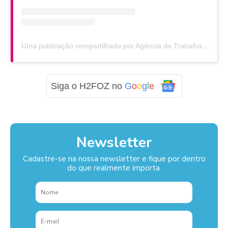
Uma publicação compartilhada por Agência do Trabalhador de Foz do Iguaçu (@sinefozdoiguacu)
Siga o H2FOZ no
G
o
o
g
l
e
Newsletter
Cadastre-se na nossa newsletter e fique por dentro
do que realmente importa.