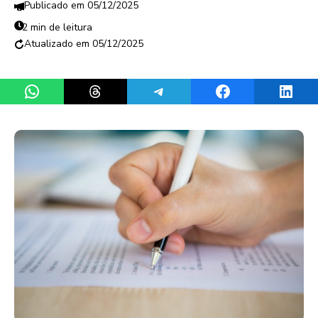
05/12/2025
2 min de leitura
05/12/2025
Share on WhatsApp
Share on Threads
Share on Telegram
Share on Facebook
Share 