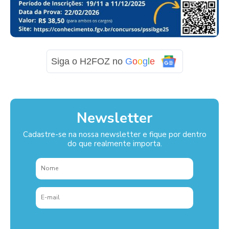
Siga o H2FOZ no
G
o
o
g
l
e
Newsletter
Cadastre-se na nossa newsletter e fique por dentro
do que realmente importa.