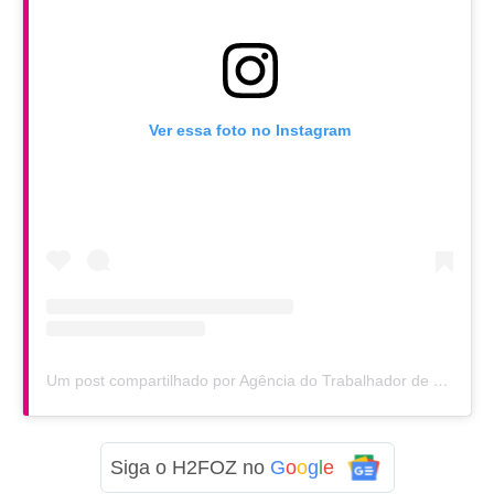
Ver essa foto no Instagram
Um post compartilhado por Agência do Trabalhador de Foz do Iguaçu (@sinefozdoiguacu)
Siga o H2FOZ no
G
o
o
g
l
e