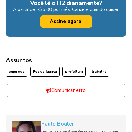
Você lê o H2 diariamente?
A partir de R$5,00 por mês. Cancele quando quiser.
Assine agora!
Assuntos
emprego
Foz do Iguaçu
prefeitura
trabalho
Comunicar erro
Paulo Bogler
Paulo Bogler é repórter do H2FOZ. Com