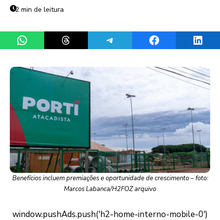
2 min de leitura
Share on WhatsApp
Share on Threads
Share on Telegram
Share on Facebook
Share 
Benefícios incluem premiações e oportunidade de crescimento – foto:
Marcos Labanca/H2FOZ arquivo