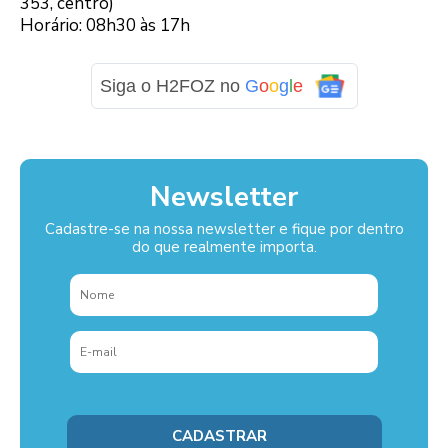
353, centro)
Horário: 08h30 às 17h
Siga o H2FOZ no
G
o
o
g
l
e
Newsletter
Cadastre-se na nossa newsletter e fique por dentro
do que realmente importa.