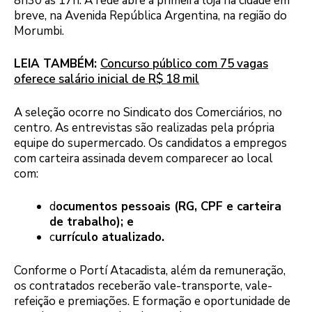
8h30 às 17h. A rede abre a primeira loja na cidade em
breve, na Avenida República Argentina, na região do
Morumbi.
LEIA TAMBÉM:
Concurso público com 75 vagas
oferece salário inicial de R$ 18 mil
A seleção ocorre no Sindicato dos Comerciários, no
centro. As entrevistas são realizadas pela própria
equipe do supermercado. Os candidatos a empregos
com carteira assinada devem comparecer ao local
com:
d
ocumentos pessoais (RG, CPF e carteira
de trabalho); e
c
urrículo atualizado.
Conforme o Portí Atacadista, além da remuneração,
os contratados receberão vale-transporte, vale-
refeição e premiações. E formação e oportunidade de