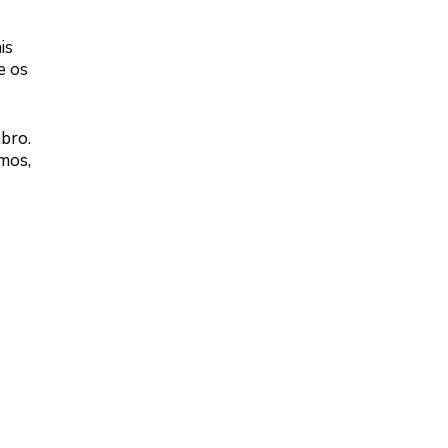
is
e os
bro.
mos,