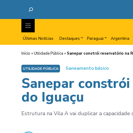
Últimas Notícias
Destaques
Paraguai
Argentina
Início
»
Utilidade Pública
»
Sanepar constrói reservatório na 
Saneamento básico
UTILIDADE PÚBLICA
Sanepar constrói
do Iguaçu
Estrutura na Vila A vai duplicar a capacida