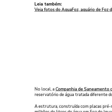
Leia também:
Veja fotos do AquaFoz, aquário de Foz d
No local, a
Companhia de Saneamento d
reservatório de água tratada diferente do
A estrutura, construída com placas pré-m
milhões de litros de água em Foz do Igua