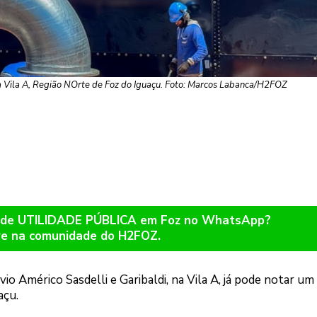
a Vila A, Região NOrte de Foz do Iguaçu. Foto: Marcos Labanca/H2FOZ
os de UTILIDADE PÚBLICA em Foz no WhatsApp?
re na comunidade do H2FOZ.
io Américo Sasdelli e Garibaldi, na Vila A, já pode notar u
açu.