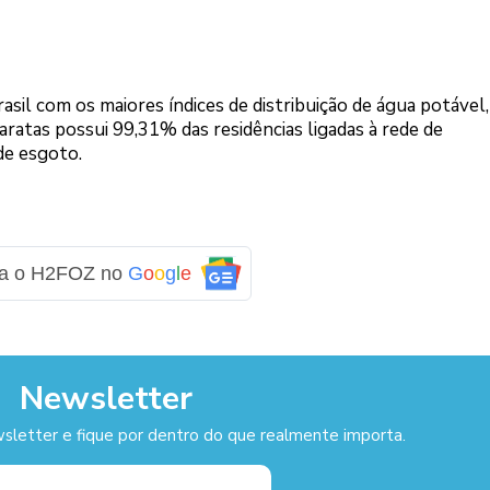
asil com os maiores índices de distribuição de água potável,
ratas possui 99,31% das residências ligadas à rede de
de esgoto.
ga o H2FOZ no
G
o
o
g
l
e
Newsletter
sletter e fique por dentro do que realmente importa.