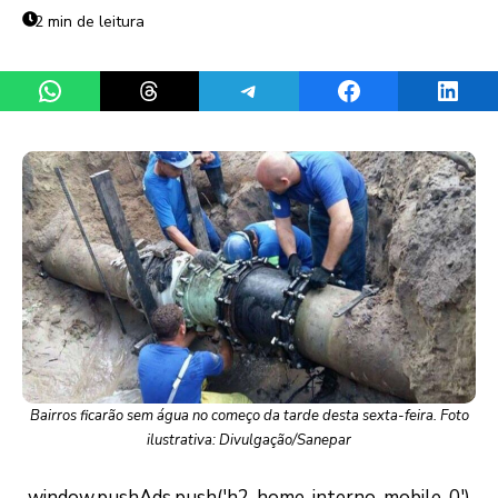
2 min de leitura
Share on WhatsApp
Share on Threads
Share on Telegram
Share on Facebook
Share 
Bairros ficarão sem água no começo da tarde desta sexta-feira. Foto
ilustrativa: Divulgação/Sanepar