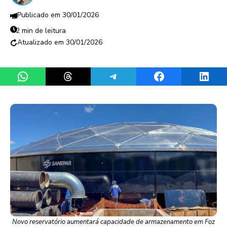
30/01/2026
2 min de leitura
30/01/2026
Share on WhatsApp
Share on Threads
Share on Telegram
Share on Facebook
Share 
Novo reservatório aumentará capacidade de armazenamento em Foz