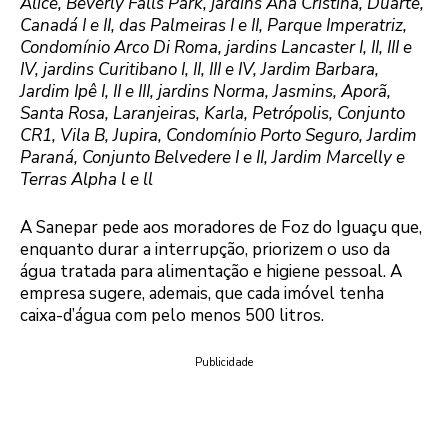
Alice, Beverly Falls Park, jardins Ana Cristina, Duarte,
Canadá I e II, das Palmeiras I e II, Parque Imperatriz,
Condomínio Arco Di Roma, jardins Lancaster I, II, III e
IV, jardins Curitibano I, II, III e IV, Jardim Barbara,
Jardim Ipê I, II e III, jardins Norma, Jasmins, Aporã,
Santa Rosa, Laranjeiras, Karla, Petrópolis, Conjunto
CR1, Vila B, Jupira, Condomínio Porto Seguro, Jardim
Paraná, Conjunto Belvedere I e II, Jardim Marcelly e
Terras Alpha l e ll
A Sanepar pede aos moradores de Foz do Iguaçu que,
enquanto durar a interrupção, priorizem o uso da
água tratada para alimentação e higiene pessoal. A
empresa sugere, ademais, que cada imóvel tenha
caixa-d’água com pelo menos 500 litros.
Publicidade