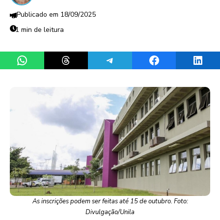
18/09/2025
1 min de leitura
Share on WhatsApp
Share on Threads
Share on Telegram
Share on Facebook
Share 
As inscrições podem ser feitas até 15 de outubro. Foto:
Divulgação/Unila