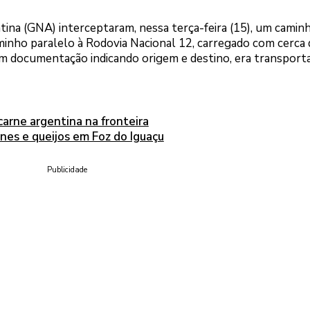
tina (GNA) interceptaram, nessa terça-feira (15), um camin
nho paralelo à Rodovia Nacional 12, carregado com cerca 
sem documentação indicando origem e destino, era transport
arne argentina na fronteira
es e queijos em Foz do Iguaçu
Publicidade