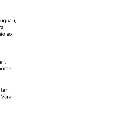
ugua-í,
ra
ão ao
r”,
porte
ntar
 Vara