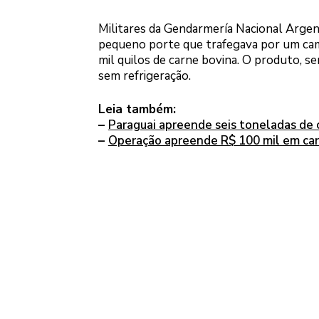
Militares da Gendarmería Nacional Argen
pequeno porte que trafegava por um cami
mil quilos de carne bovina. O produto, 
sem refrigeração.
Leia também:
–
Paraguai apreende seis toneladas de c
–
Operação apreende R$ 100 mil em carn