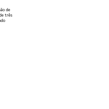
hão de
de três
ado