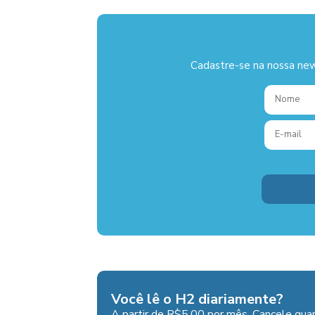
Cadastre-se na nossa new
Você lê o H2 diariamente?
A partir de R$5,00 por mês. Cancele quan