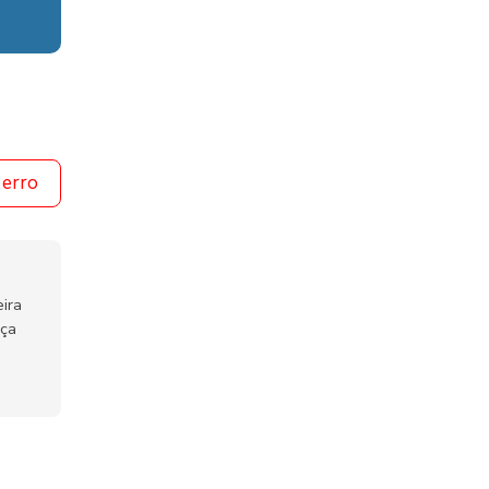
 erro
ira
nça