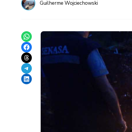
Guilherme Wojciechowski
Share on WhatsApp
Share on Facebook
Share on Threads
Share on Telegram
Share on LinkedIn