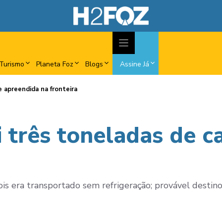
Turismo
Planeta Foz
Blogs
Assine Já
 apreendida na fronteira
i três toneladas de c
pois era transportado sem refrigeração; provável destino