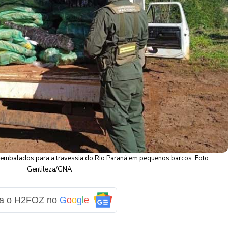
embalados para a travessia do Rio Paraná em pequenos barcos. Foto:
Gentileza/GNA
ga o H2FOZ no
G
o
o
g
l
e