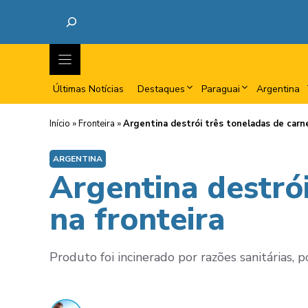
Últimas Notícias
Destaques
Paraguai
Argentina
Início
»
Fronteira
»
Argentina destrói três toneladas de carne
ARGENTINA
Argentina destró
na fronteira
Produto foi incinerado por razões sanitárias, 