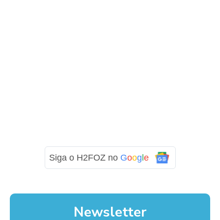
Siga o H2FOZ no
G
o
o
g
l
e
Newsletter