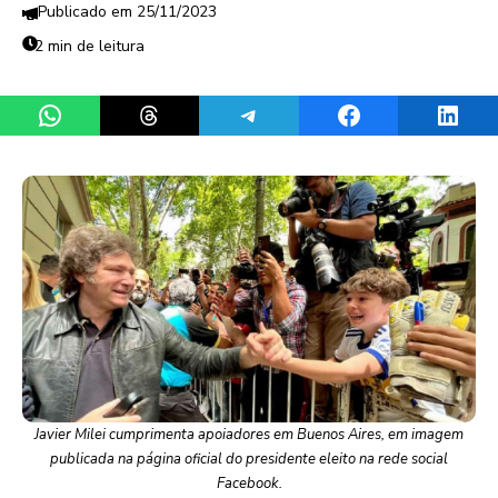
25/11/2023
2 min de leitura
Share on WhatsApp
Share on Threads
Share on Telegram
Share on Facebook
Share 
Javier Milei cumprimenta apoiadores em Buenos Aires, em imagem
publicada na página oficial do presidente eleito na rede social
Facebook.