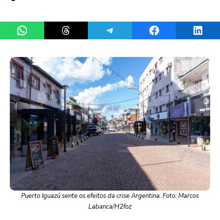
Share on WhatsApp
Share on Threads
Share on Telegram
Share on Facebook
Share 
Puerto Iguazú sente os efeitos da crise Argentina. Foto: Marcos
Labanca/H2foz