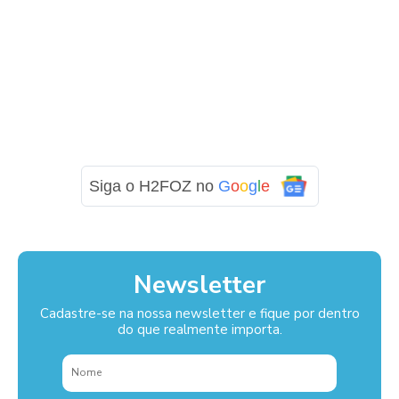
Siga o H2FOZ no
G
o
o
g
l
e
Newsletter
Cadastre-se na nossa newsletter e fique por dentro
do que realmente importa.