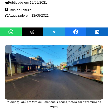
12/08/2021
3 min de leitura
12/08/2021
Share on WhatsApp
Share on Threads
Share on Telegram
Share on Facebook
Share 
Puerto Iguazú em foto de Emannuel Leones, tirada em dezembro de
2020.