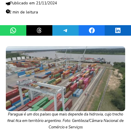
21/11/2024
2 min de leitura
Share on WhatsApp
Share on Threads
Share on Telegram
Share on Facebook
Share 
Paraguai é um dos países que mais depende da hidrovia, cujo trecho
final fica em território argentino. Foto: Gentileza/Câmara Nacional de
Comércio e Serviços