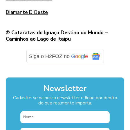
Diamante D’Oeste
© Cataratas do Iguaçu Destino do Mundo –
Caminhos ao Lago de Itaipu
Siga o H2FOZ no
G
o
o
g
l
e
Newsletter
Cadastre-se na nossa newsletter e fique por dentro
do que realmente importa.