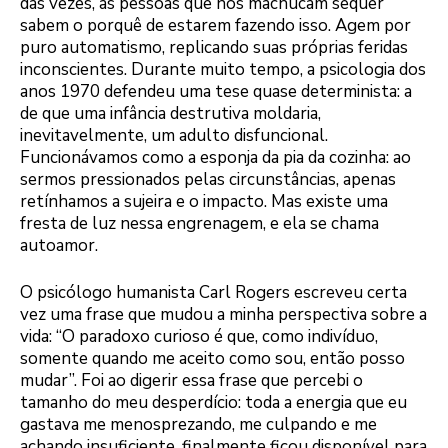
das vezes, as pessoas que nos machucam sequer
sabem o porquê de estarem fazendo isso. Agem por
puro automatismo, replicando suas próprias feridas
inconscientes. Durante muito tempo, a psicologia dos
anos 1970 defendeu uma tese quase determinista: a
de que uma infância destrutiva moldaria,
inevitavelmente, um adulto disfuncional.
Funcionávamos como a esponja da pia da cozinha: ao
sermos pressionados pelas circunstâncias, apenas
retínhamos a sujeira e o impacto. Mas existe uma
fresta de luz nessa engrenagem, e ela se chama
autoamor.
O psicólogo humanista Carl Rogers escreveu certa
vez uma frase que mudou a minha perspectiva sobre a
vida: “O paradoxo curioso é que, como indivíduo,
somente quando me aceito como sou, então posso
mudar”. Foi ao digerir essa frase que percebi o
tamanho do meu desperdício: toda a energia que eu
gastava me menosprezando, me culpando e me
achando insuficiente, finalmente ficou disponível para