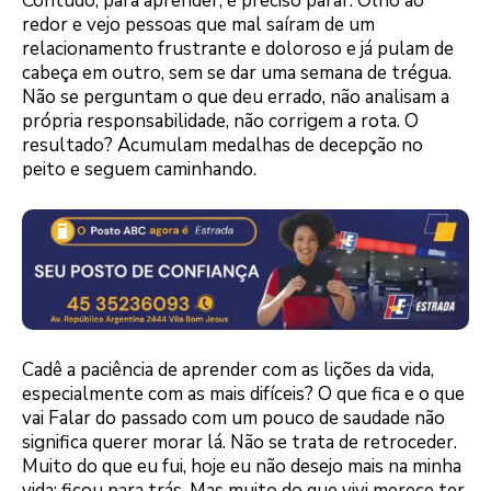
Contudo, para aprender, é preciso parar. Olho ao
redor e vejo pessoas que mal saíram de um
relacionamento frustrante e doloroso e já pulam de
cabeça em outro, sem se dar uma semana de trégua.
Não se perguntam o que deu errado, não analisam a
própria responsabilidade, não corrigem a rota. O
resultado? Acumulam medalhas de decepção no
peito e seguem caminhando.
Cadê a paciência de aprender com as lições da vida,
especialmente com as mais difíceis? O que fica e o que
vai Falar do passado com um pouco de saudade não
significa querer morar lá. Não se trata de retroceder.
Muito do que eu fui, hoje eu não desejo mais na minha
vida; ficou para trás. Mas muito do que vivi merece ter