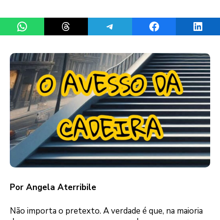
Share on WhatsApp
Share on Threads
Share on Telegram
Share on Facebook
Share 
Por Angela Aterribile
Não importa o pretexto. A verdade é que, na maioria