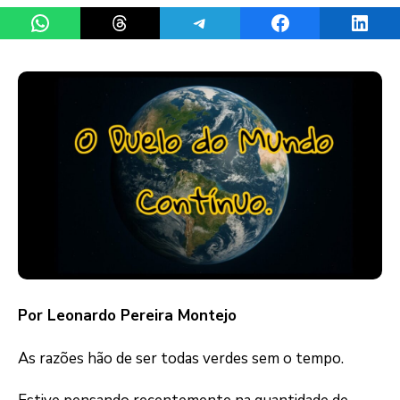
Share on WhatsApp
Share on Threads
Share on Telegram
Share on Facebook
Share 
Por Leonardo Pereira Montejo
As razões hão de ser todas verdes sem o tempo.