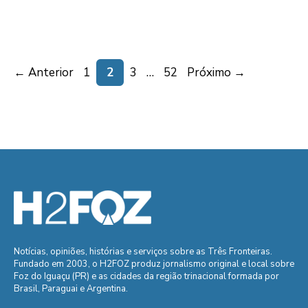
Page
Page
Page
Page
←
Anterior
1
2
3
…
52
Próximo
→
Notícias, opiniões, histórias e serviços sobre as Três Fronteiras.
Fundado em 2003, o H2FOZ produz jornalismo original e local sobre
Foz do Iguaçu (PR) e as cidades da região trinacional formada por
Brasil, Paraguai e Argentina.