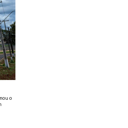
rmou o
m