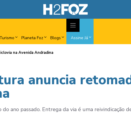
Turismo
Planeta Foz
Blogs
Assine Já
iclovia na Avenida Andradina
tura anuncia retomad
na
 do ano passado. Entrega da via é uma reivindicação d