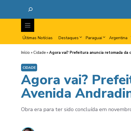
Últimas Notícias
Destaques
Paraguai
Argentina
Início
»
Cidade
»
Agora vai? Prefeitura anuncia retomada da c
CIDADE
Agora vai? Prefei
Avenida Andradi
Obra era para ter sido concluída em novembro