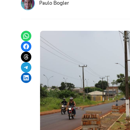
Paulo Bogler
Share on WhatsApp
Share on Facebook
Share on Threads
Share on Telegram
Share on LinkedIn