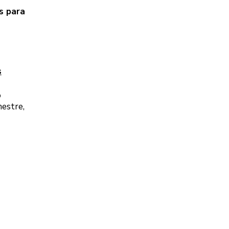
s para
s
o
mestre,