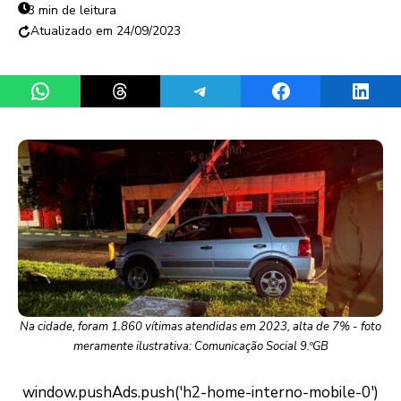
3 min de leitura
24/09/2023
Share on WhatsApp
Share on Threads
Share on Telegram
Share on Facebook
Share 
Na cidade, foram 1.860 vítimas atendidas em 2023, alta de 7% - foto
meramente ilustrativa: Comunicação Social 9.ºGB