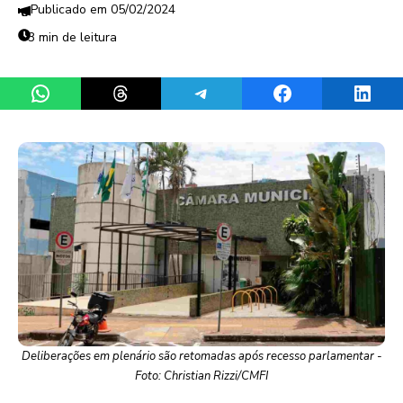
05/02/2024
3 min de leitura
Share on WhatsApp
Share on Threads
Share on Telegram
Share on Facebook
Share 
Deliberações em plenário são retomadas após recesso parlamentar -
Foto: Christian Rizzi/CMFI