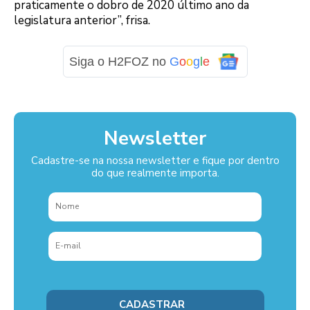
praticamente o dobro de 2020 último ano da
legislatura anterior”, frisa.
Siga o H2FOZ no
G
o
o
g
l
e
Newsletter
Cadastre-se na nossa newsletter e fique por dentro
do que realmente importa.