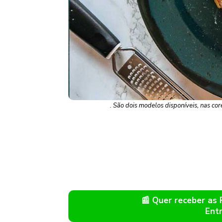
. São dois modelos disponíveis, nas co
📰 Quer receber as
Ent