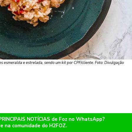
res esmeralda e estrelada, sendo um kit por CPF/cliente. Foto: Divulgação
 PRINCIPAIS NOTÍCIAS de Foz no WhatsApp?
re na comunidade do H2FOZ.