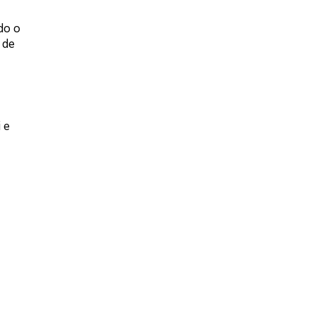
do o
de
 e