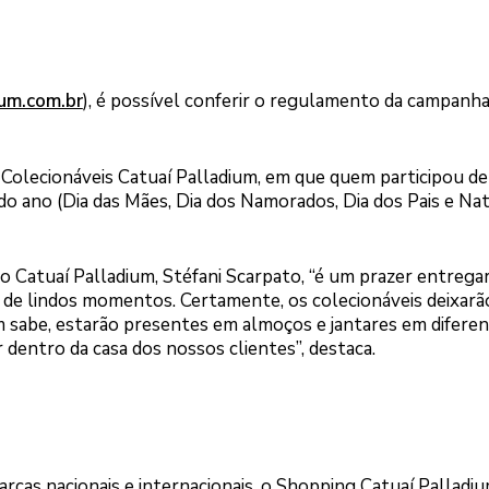
um.com.br
), é possível conferir o regulamento da campanha
s Colecionáveis Catuaí Palladium, em que quem participou de
o ano (Dia das Mães, Dia dos Namorados, Dia dos Pais e Nat
 Catuaí Palladium, Stéfani Scarpato, “é um prazer entrega
de lindos momentos. Certamente, os colecionáveis deixarã
em sabe, estarão presentes em almoços e jantares em difere
 dentro da casa dos nossos clientes”, destaca.
marcas nacionais e internacionais, o Shopping Catuaí Palladi