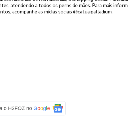
ntes, atendendo a todos os perfis de mães. Para mais infor
entos, acompanhe as mídias sociais @catuaipalladium.
ga o H2FOZ no
G
o
o
g
l
e