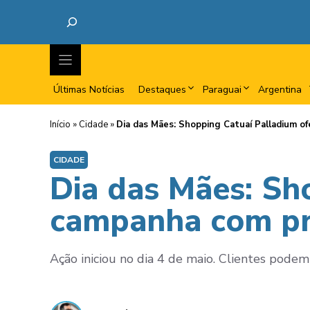
Últimas Notícias
Destaques
Paraguai
Argentina
Início
»
Cidade
»
Dia das Mães: Shopping Catuaí Palladium o
CIDADE
Dia das Mães: Sh
campanha com pra
Ação iniciou no dia 4 de maio. Clientes podem