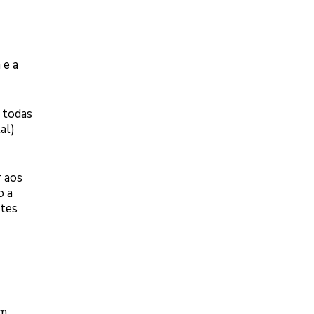
 e a
 todas
al)
r aos
o a
ntes
um