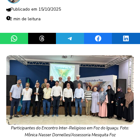
15/10/2025
2 min de leitura
Share on WhatsApp
Share on Threads
Share on Telegram
Share on Facebook
Share 
Participantes do Encontro Inter-Religioso em Foz do Iguaçu. Foto:
Mônica Nasser Dornelles/Assessoria Mesquita Foz