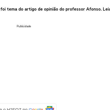
foi tema do artigo de opinião do professor Afonso. Lei
Publicidade
ga o H2FOZ no
G
o
o
g
l
e