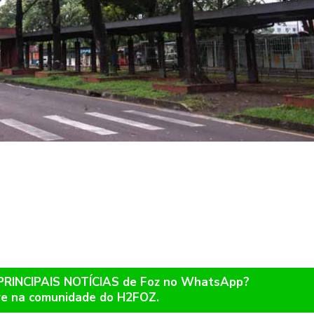
 PRINCIPAIS NOTÍCIAS de Foz no WhatsApp?
re na comunidade do H2FOZ.