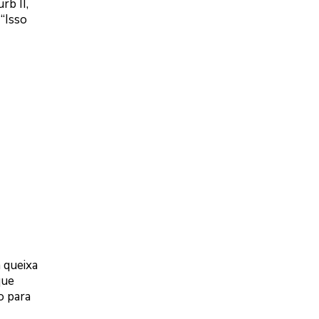
rb II,
“Isso
 queixa
que
o para