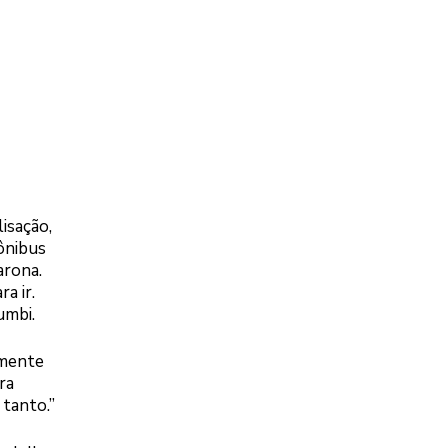
isação,
ônibus
arona.
a ir.
umbi.
iamente
ra
 tanto.”