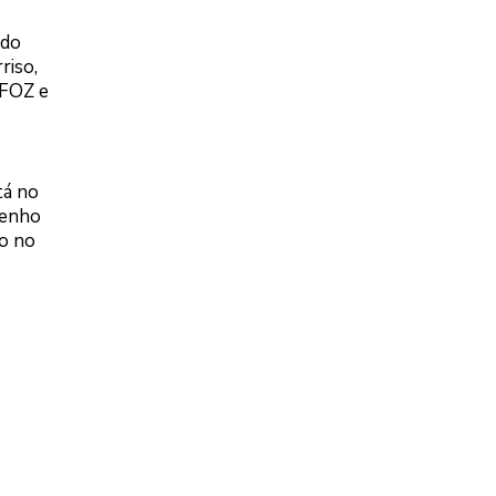
ndo
riso,
2FOZ e
tá no
tenho
po no