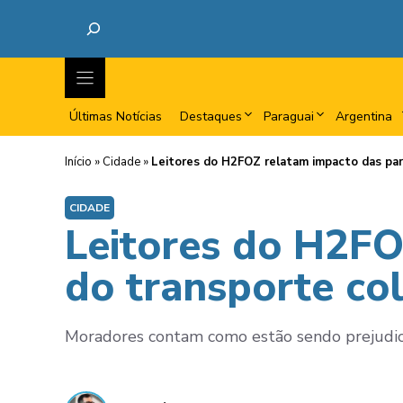
Últimas Notícias
Destaques
Paraguai
Argentina
Início
»
Cidade
»
Leitores do H2FOZ relatam impacto das par
CIDADE
Leitores do H2FO
do transporte col
Moradores contam como estão sendo prejudica