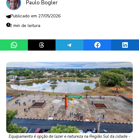
Paulo Bogler
27/05/2026
2 min de leitura
Share on WhatsApp
Share on Threads
Share on Telegram
Share on Facebook
Share 
Equipamento é opção de lazer e natureza na Região Sul da cidade -