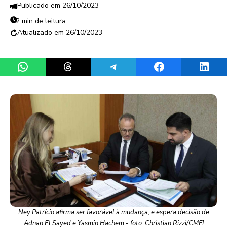
26/10/2023
2 min de leitura
26/10/2023
Share on WhatsApp
Share on Threads
Share on Telegram
Share on Facebook
Share 
Ney Patrício afirma ser favorável à mudança, e espera decisão de
Adnan El Sayed e Yasmin Hachem - foto: Christian Rizzi/CMFI