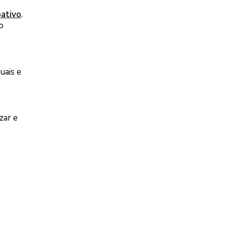
pativo
.
o
uais e
zar e