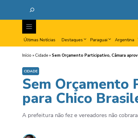
Últimas Notícias
Destaques
Paraguai
Argentina
Início
»
Cidade
»
Sem Orçamento Participativo, Câmara aprova 
CIDADE
Sem Orçamento Pa
para Chico Brasile
A prefeitura não fez e vereadores não cobrar