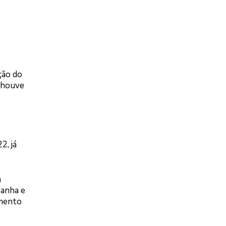
ação do
o houve
2, já
a
panha e
amento