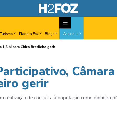
Turismo
Planeta Foz
Blogs
Assine Já
1,6 bi para Chico Brasileiro gerir
rticipativo, Câmara 
iro gerir
am realização de consulta à população como dinheiro p