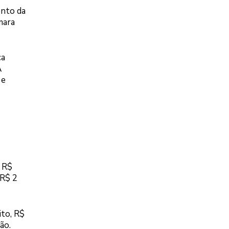
ento da
mara
ca
A
 e
 R$
 R$ 2
ito, R$
ão.