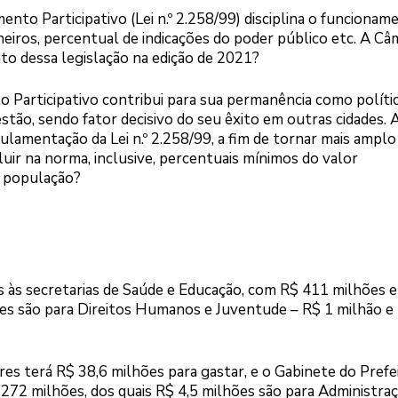
mento Participativo (Lei n.º 2.258/99) disciplina o funcionam
eiros, percentual de indicações do poder público etc. A Câ
to dessa legislação na edição de 2021?
o Participativo contribui para sua permanência como políti
tão, sendo fator decisivo do seu êxito em outras cidades. 
ulamentação da Lei n.º 2.258/99, a fim de tornar mais amplo
uir na norma, inclusive, percentuais mínimos do valor
a população?
 às secretarias de Saúde e Educação, com R$ 411 milhões e
s são para Direitos Humanos e Juventude – R$ 1 milhão e
res terá R$ 38,6 milhões para gastar, e o Gabinete do Prefe
272 milhões, dos quais R$ 4,5 milhões são para Administraç