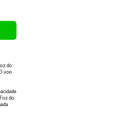
Foz do
 O voo
pacidade
 Foz do
gada