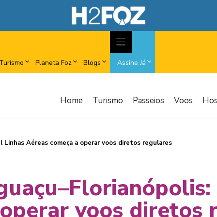
Turismo
Planeta Foz
Blogs
Assine Já
Home
Turismo
Passeios
Voos
Ho
l Linhas Aéreas começa a operar voos diretos regulares
guaçu–Florianópolis:
operar voos diretos 