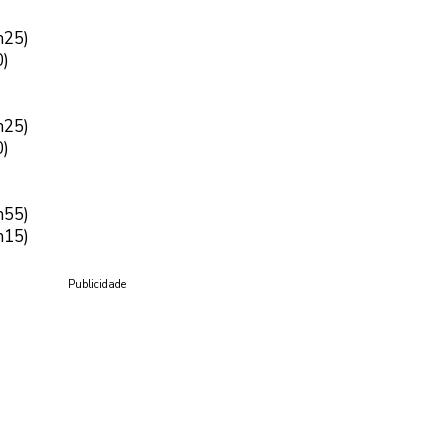
h25)
0)
h25)
0)
h55)
h15)
Publicidade