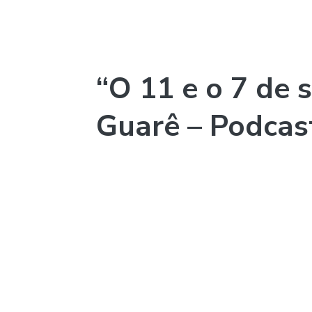
“O 11 e o 7 de 
Guarê – Podca