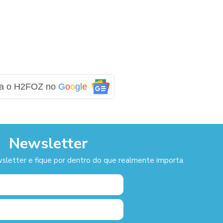
ga o H2FOZ no
G
o
o
g
l
e
Newsletter
sletter e fique por dentro do que realmente importa.