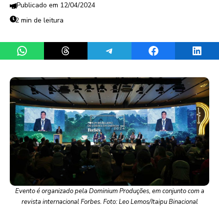
12/04/2024
2 min de leitura
Share on WhatsApp
Share on Threads
Share on Telegram
Share on Facebook
Share 
Evento é organizado pela Dominium Produções, em conjunto com a
revista internacional Forbes. Foto: Leo Lemos/Itaipu Binacional