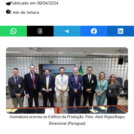
06/04/2024
2 min de leitura
Share on WhatsApp
Share on Threads
Share on Telegram
Share on Facebook
Share 
Assinatura ocorreu no Edifício da Produção. Foto: Abel Rojas/Itaipu
Binacional (Paraguai)