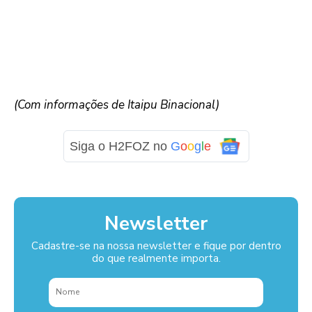
(Com informações de Itaipu Binacional)
Siga o H2FOZ no
G
o
o
g
l
e
Newsletter
Cadastre-se na nossa newsletter e fique por dentro
do que realmente importa.