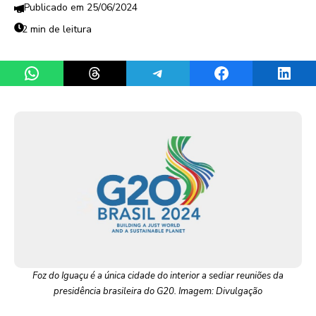
25/06/2024
2 min de leitura
Share on WhatsApp
Share on Threads
Share on Telegram
Share on Facebook
Share 
Foz do Iguaçu é a única cidade do interior a sediar reuniões da
presidência brasileira do G20. Imagem: Divulgação