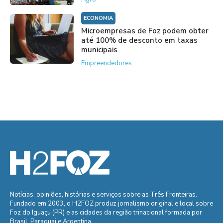
ECONOMIA
Microempresas de Foz podem obter
até 100% de desconto em taxas
municipais
Empreendedores
Notícias, opiniões, histórias e serviços sobre as Três Fronteiras.
Fundado em 2003, o H2FOZ produz jornalismo original e local sobre
Foz do Iguaçu (PR) e as cidades da região trinacional formada por
Brasil, Paraguai e Argentina.