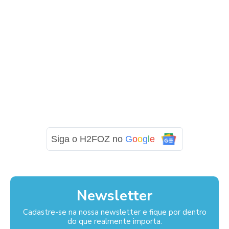
Siga o H2FOZ no
G
o
o
g
l
e
Newsletter
Cadastre-se na nossa newsletter e fique por dentro
do que realmente importa.