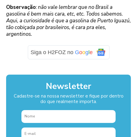
Observação
:
não vale lembrar que no Brasil a
gasolina é bem mais cara, etc, etc. Todos sabemos.
Aqui, a curiosidade é que a gasolina de Puerto Iguazú,
tão cobiçada por brasileiros, é cara pra eles,
argentinos.
Siga o H2FOZ no
G
o
o
g
l
e
Newsletter
Cadastre-se na nossa newsletter e fique por dentro
do que realmente importa.