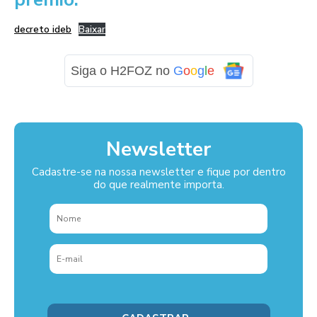
decreto ideb
Baixar
Siga o H2FOZ no
G
o
o
g
l
e
Newsletter
Cadastre-se na nossa newsletter e fique por dentro
do que realmente importa.