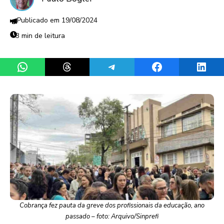
19/08/2024
3 min de leitura
Share on WhatsApp
Share on Threads
Share on Telegram
Share on Facebook
Share 
Cobrança fez pauta da greve dos profissionais da educação, ano
passado – foto: Arquivo/Sinprefi