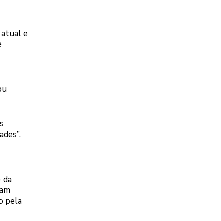
 atual e
e
pu
s
ades”.
) da
ram
o pela