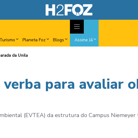
Turismo
Planeta Foz
Blogs
Assine Já
parada da Unila
 verba para avaliar 
Ambiental (EVTEA) da estrutura do Campus Niemeyer t