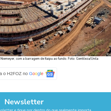
iemeyer, com a barragem de Itaipu ao fundo. Foto: Gentileza/Unila
ga o H2FOZ no
G
o
o
g
l
e
Newsletter
sletter e fique por dentro do que realmente importa.