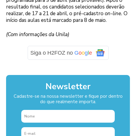
programada para 9 de abril (data provável). Após o
resultado final, os candidatos selecionados deverão
realizar, de 17 a 21 de abril, o pré-cadastro
on-line.
O
início das aulas está marcado para 8 de maio.
(Com informações da Unila)
Siga o H2FOZ no
G
o
o
g
l
e
Newsletter
Cadastre-se na nossa newsletter e fique por dentro
do que realmente importa.