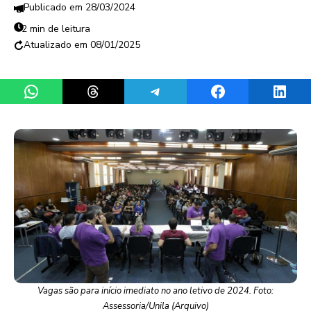
28/03/2024
2 min de leitura
08/01/2025
Share on WhatsApp
Share on Threads
Share on Telegram
Share on Facebook
Share 
Vagas são para início imediato no ano letivo de 2024. Foto:
Assessoria/Unila (Arquivo)