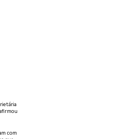
ietária
 afirmou
diam com