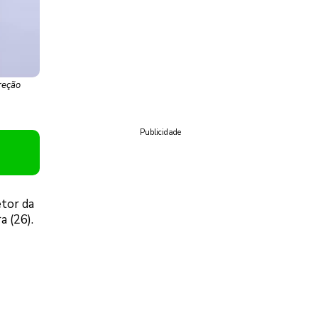
reção
Publicidade
etor da
a (26).