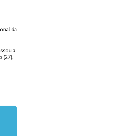
ional da
assou a
 (27),