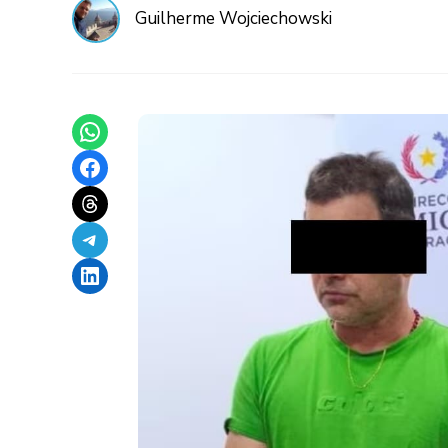
Guilherme Wojciechowski
Share on WhatsApp
Share on Facebook
Share on Threads
Share on Telegram
Share on LinkedIn