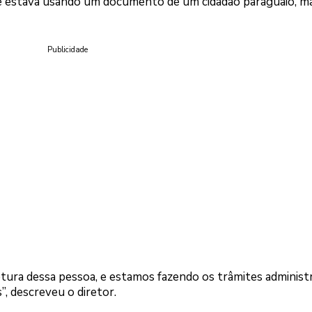
e estava usando um documento de um cidadão paraguaio, m
Publicidade
ptura dessa pessoa, e estamos fazendo os trâmites administ
”, descreveu o diretor.