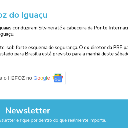
oz do Iguaçu
guaias conduziram Silvinei até a cabeceira da Ponte Internac
Iguaçu.
ite, sob forte esquema de segurança. O ex-diretor da PRF p
aslado para Brasília está previsto para a manhã deste sábado
ga o H2FOZ no
G
o
o
g
l
e
Newsletter
sletter e fique por dentro do que realmente importa.