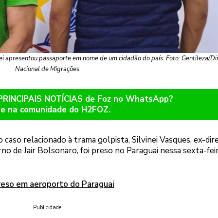
nei apresentou passaporte em nome de um cidadão do país. Foto: Gentileza/Di
Nacional de Migrações
 PRINCIPAIS NOTÍCIAS de Foz no WhatsApp?
re na comunidade do H2FOZ.
caso relacionado à trama golpista, Silvinei Vasques, ex-dir
no de Jair Bolsonaro, foi preso no Paraguai nessa sexta-feir
preso em aeroporto do Paraguai
Publicidade