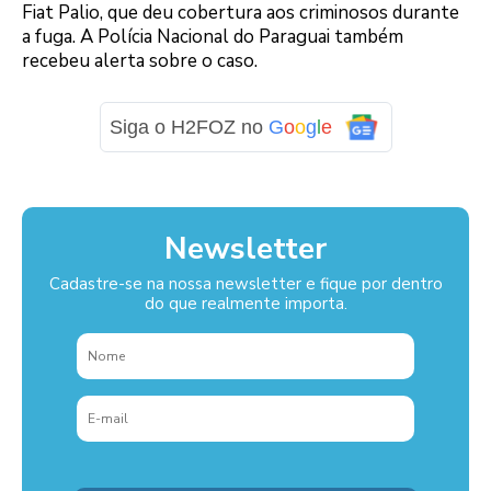
Fiat Palio, que deu cobertura aos criminosos durante
a fuga. A Polícia Nacional do Paraguai também
recebeu alerta sobre o caso.
Siga o H2FOZ no
G
o
o
g
l
e
Newsletter
Cadastre-se na nossa newsletter e fique por dentro
do que realmente importa.