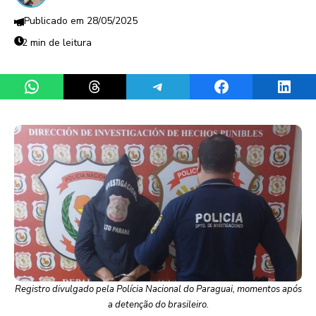
28/05/2025
2 min de leitura
Share on WhatsApp
Share on Threads
Share on Telegram
Share on Facebook
Share 
Registro divulgado pela Polícia Nacional do Paraguai, momentos após
a detenção do brasileiro.