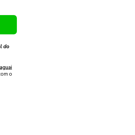
l do
raguai
 com o