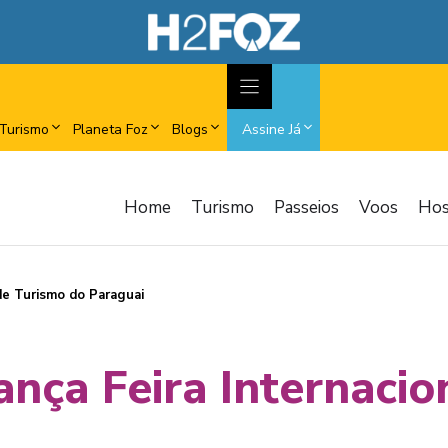
Turismo
Planeta Foz
Blogs
Assine Já
Home
Turismo
Passeios
Voos
Ho
 de Turismo do Paraguai
ança Feira Internaci