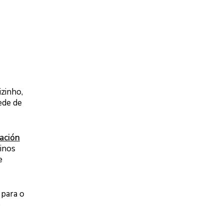
izinho,
ede de
ación
tinos
e
 para o
o