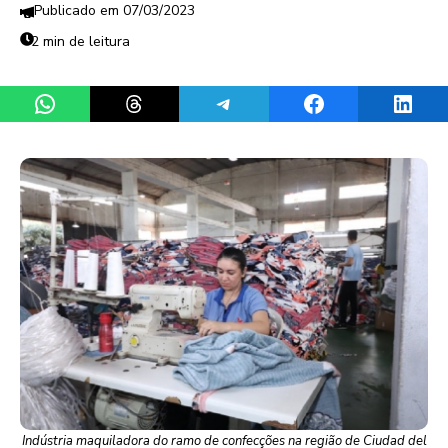
07/03/2023
2 min de leitura
Share on WhatsApp
Share on Threads
Share on Telegram
Share on Facebook
Share 
Indústria maquiladora do ramo de confecções na região de Ciudad del