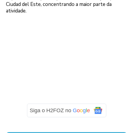
Ciudad del Este, concentrando a maior parte da
atividade.
Siga o H2FOZ no
G
o
o
g
l
e