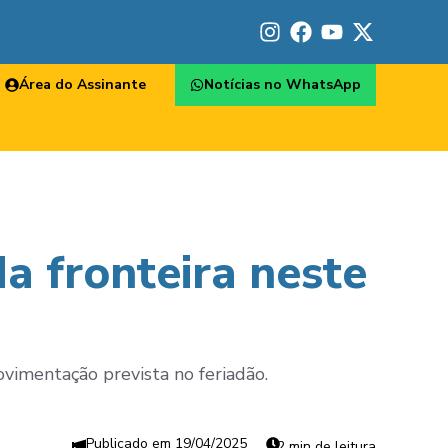
Área do Assinante
Notícias no WhatsApp
a fronteira neste
imentação prevista no feriadão.
19/04/2025
2 min de leitura