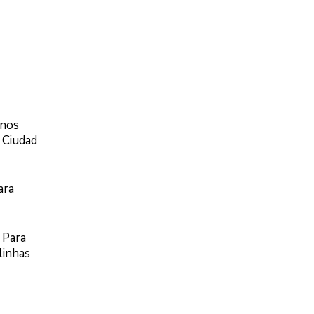
inos
 Ciudad
ara
 Para
linhas