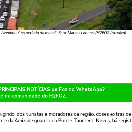
a Avenida JK no período da manhã. Foto: Marcos Labanca/H2FOZ (Arquivo)
 PRINCIPAIS NOTÍCIAS de Foz no WhatsApp?
re na comunidade do H2FOZ.
igindo, dos turistas e moradores da região, doses extras de
onte da Amizade quanto na Ponte Tancredo Neves, há regist