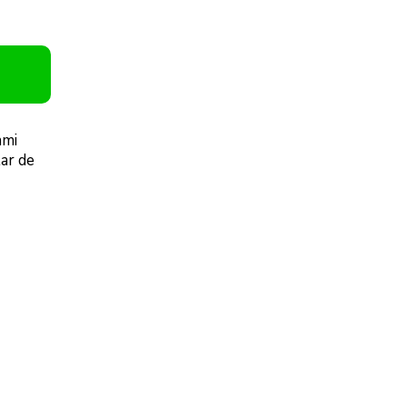
ami
lar de