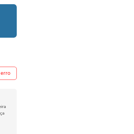
 erro
ira
nça