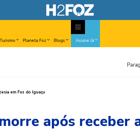
Turismo
Planeta Foz
Blogs
Assine Já
Parag
tesia em Foz do Iguaçu
morre após receber 