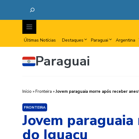
Últimas Notícias
Destaques
Paraguai
Argentina
Paraguai
Início
»
Fronteira
»
Jovem paraguaia morre após receber anes
FRONTEIRA
Jovem paraguaia 
do Iguaçu