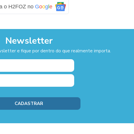
ga o H2FOZ no
G
o
o
g
l
e
Newsletter
sletter e fique por dentro do que realmente importa.