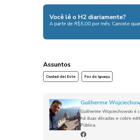
Você lê o H2 diariamente?
A partir de R$5,00 por mês. Cancele quan
Assuntos
Ciudad del Este
Foz do Iguaçu
Guilherme Wojciechow
Guilherme Wojciechowski é c
há duas décadas e cobre edit
Pública.