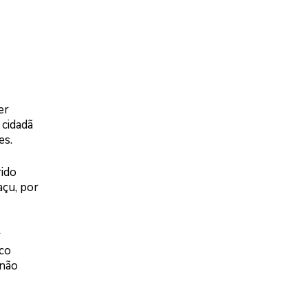
er
 cidadã
es.
rido
açu, por
r
ico
 não