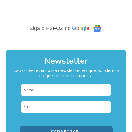
Siga o H2FOZ no
G
o
o
g
l
e
Newsletter
Cadastre-se na nossa newsletter e fique por dentro
do que realmente importa.