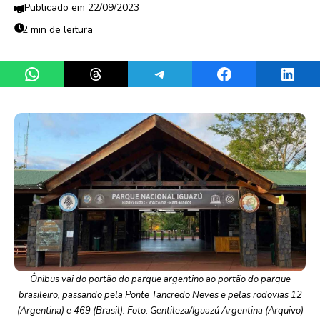
22/09/2023
2 min de leitura
Share on WhatsApp
Share on Threads
Share on Telegram
Share on Facebook
Share 
Ônibus vai do portão do parque argentino ao portão do parque
brasileiro, passando pela Ponte Tancredo Neves e pelas rodovias 12
(Argentina) e 469 (Brasil). Foto: Gentileza/Iguazú Argentina (Arquivo)