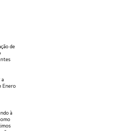
ação de
o
entes
 a
e Enero
indo à
 como
timos