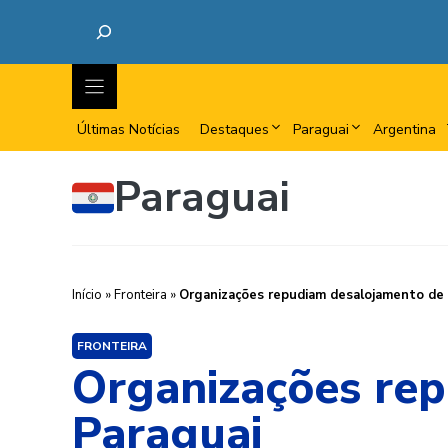
Últimas Notícias
Destaques
Paraguai
Argentina
Paraguai
Início
»
Fronteira
»
Organizações repudiam desalojamento de 
FRONTEIRA
Organizações rep
Paraguai