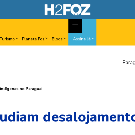
Turismo
Planeta Foz
Blogs
Assine Já
Parag
indígenas no Paraguai
udiam desalojamento