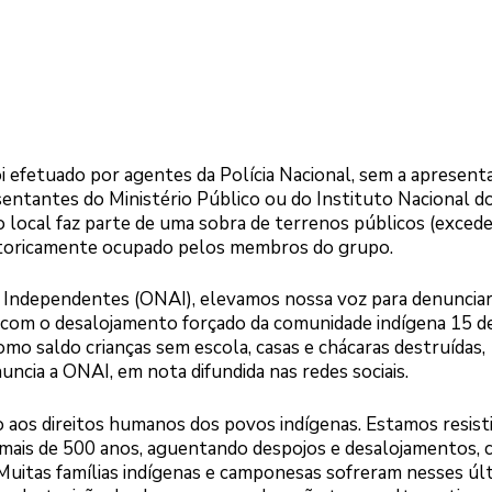
i efetuado por agentes da Polícia Nacional, sem a apresent
sentantes do Ministério Público ou do Instituto Nacional d
o local faz parte de uma sobra de terrenos públicos (exced
historicamente ocupado pelos membros do grupo.
 Independentes (ONAI), elevamos nossa voz para denunciar
o com o desalojamento forçado da comunidade indígena 15 d
como saldo crianças sem escola, casas e chácaras destruídas,
cia a ONAI, em nota difundida nas redes sociais.
o aos direitos humanos dos povos indígenas. Estamos resist
há mais de 500 anos, aguentando despojos e desalojamentos,
. Muitas famílias indígenas e camponesas sofreram nesses úl