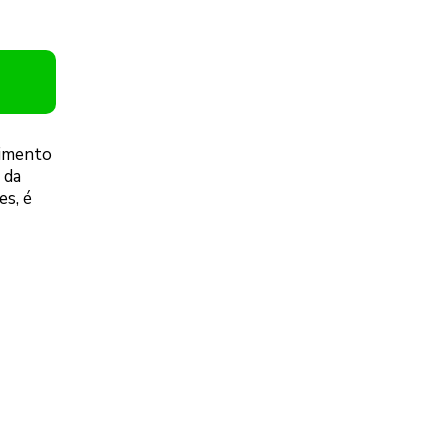
timento
 da
es, é