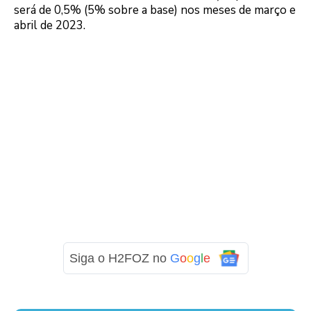
será de 0,5% (5% sobre a base) nos meses de março e
abril de 2023.
Siga o H2FOZ no
G
o
o
g
l
e