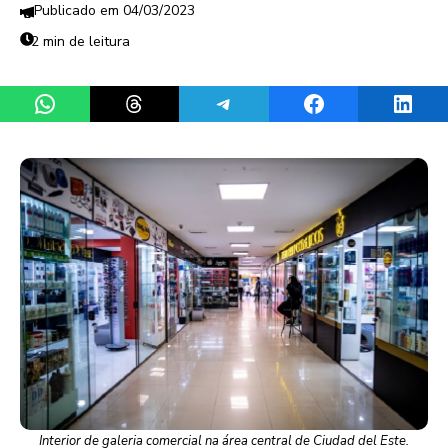
04/03/2023
2 min de leitura
Share on WhatsApp
Share on Threads
Share on Telegram
Share on Facebook
Share 
Interior de galeria comercial na área central de Ciudad del Este.