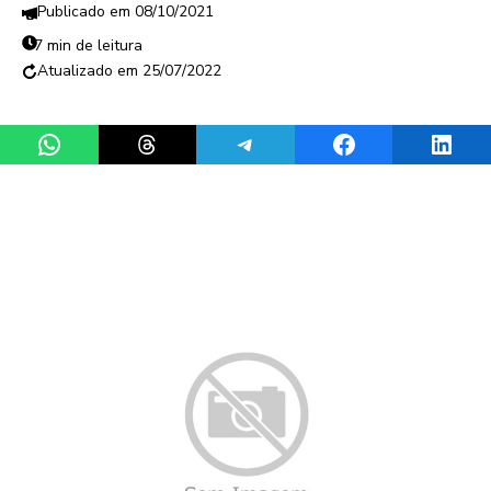
08/10/2021
7 min de leitura
25/07/2022
Share on WhatsApp
Share on Threads
Share on Telegram
Share on Facebook
Share 