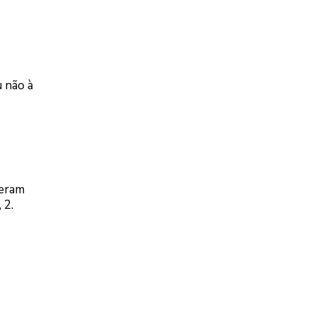
 não à
deram
 2.