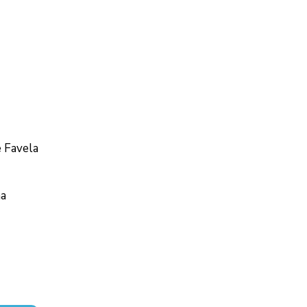
e Favela
ma