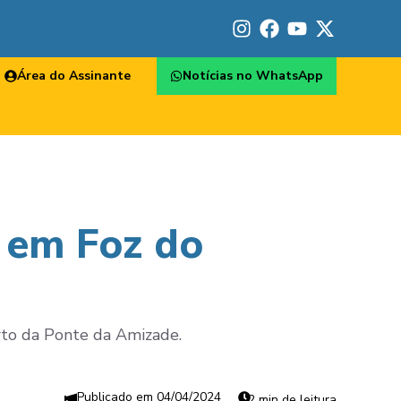
Área do Assinante
Notícias no WhatsApp
 em Foz do
a
rto da Ponte da Amizade.
04/04/2024
2 min de leitura