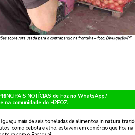
ações sobre rota usada para o contrabando na fronteira – foto: Divulgação/PF
 PRINCIPAIS NOTÍCIAS de Foz no WhatsApp?
re na comunidade do H2FOZ.
 Iguaçu mais de seis toneladas de alimentos in natura trazid
dutos, como cebola e alho, estavam em comércio que fica na 
onteira com o Paraguai.