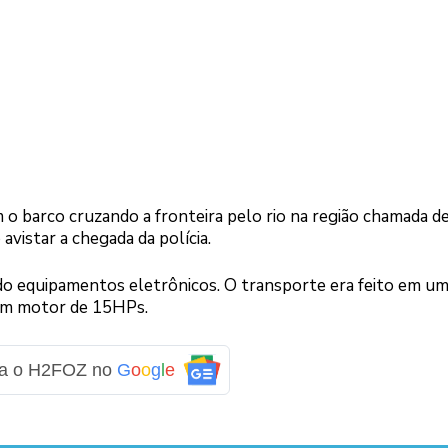
o barco cruzando a fronteira pelo rio na região chamada d
avistar a chegada da polícia.
 equipamentos eletrônicos. O transporte era feito em u
com motor de 15HPs.
ga o H2FOZ no
G
o
o
g
l
e