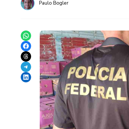
Paulo Bogler
Share on WhatsApp
Share on Facebook
Share on Threads
Share on Telegram
Share on LinkedIn