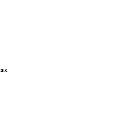
r
ais.