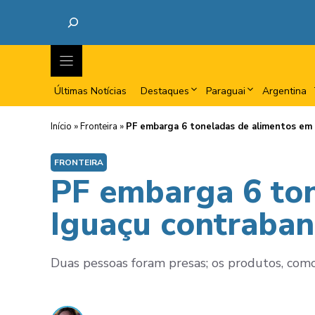
Últimas Notícias
Destaques
Paraguai
Argentina
Início
»
Fronteira
»
PF embarga 6 toneladas de alimentos em
FRONTEIRA
PF embarga 6 ton
Iguaçu contraba
Duas pessoas foram presas; os produtos, com